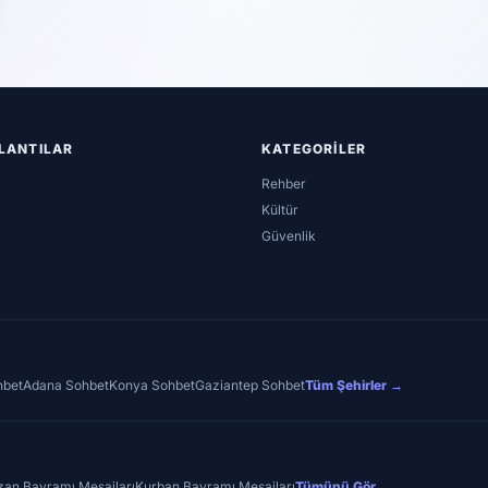
ĞLANTILAR
KATEGORILER
Rehber
Kültür
Güvenlik
hbet
Adana Sohbet
Konya Sohbet
Gaziantep Sohbet
Tüm Şehirler →
an Bayramı Mesajları
Kurban Bayramı Mesajları
Tümünü Gör →