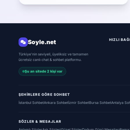
HIZLI BA
Soyle.net
Türkiye'nin seviyeli, üyeliksiz ve tamamen
ücretsiz canlı chat & sohbet platformu.
Şu an sitede 2 kişi var
ŞEHIRLERE GÖRE SOHBET
İstanbul Sohbet
Ankara Sohbet
İzmir Sohbet
Bursa Sohbet
Antalya So
SÖZLER & MESAJLAR
Anlamlı Sözler
Aşk Sözleri
Güzel Sözler
Doğum Günü Mesajları
Ramaz