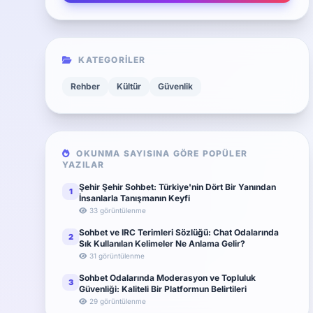
KATEGORILER
Rehber
Kültür
Güvenlik
OKUNMA SAYISINA GÖRE POPÜLER
YAZILAR
Şehir Şehir Sohbet: Türkiye'nin Dört Bir Yanından
1
İnsanlarla Tanışmanın Keyfi
33 görüntülenme
Sohbet ve IRC Terimleri Sözlüğü: Chat Odalarında
2
Sık Kullanılan Kelimeler Ne Anlama Gelir?
31 görüntülenme
Sohbet Odalarında Moderasyon ve Topluluk
3
Güvenliği: Kaliteli Bir Platformun Belirtileri
29 görüntülenme