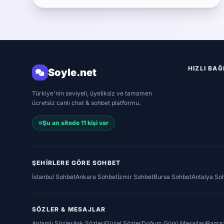
HIZLI BA
Soyle.net
Türkiye'nin seviyeli, üyeliksiz ve tamamen
ücretsiz canlı chat & sohbet platformu.
Şu an sitede 11 kişi var
ŞEHIRLERE GÖRE SOHBET
İstanbul Sohbet
Ankara Sohbet
İzmir Sohbet
Bursa Sohbet
Antalya So
SÖZLER & MESAJLAR
Anlamlı Sözler
Aşk Sözleri
Güzel Sözler
Doğum Günü Mesajları
Ramaz