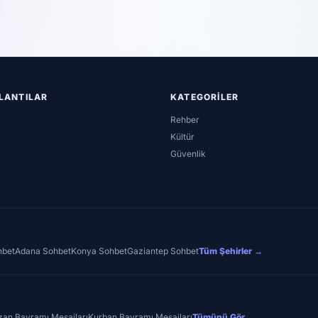
ĞLANTILAR
KATEGORILER
Rehber
Kültür
Güvenlik
hbet
Adana Sohbet
Konya Sohbet
Gaziantep Sohbet
Tüm Şehirler →
an Bayramı Mesajları
Kurban Bayramı Mesajları
Tümünü Gör →