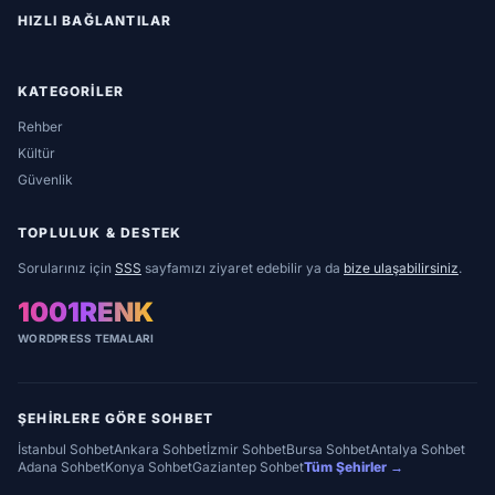
HIZLI BAĞLANTILAR
KATEGORILER
Rehber
Kültür
Güvenlik
TOPLULUK & DESTEK
Sorularınız için
SSS
sayfamızı ziyaret edebilir ya da
bize ulaşabilirsiniz
.
1001RENK
WORDPRESS TEMALARI
ŞEHIRLERE GÖRE SOHBET
İstanbul Sohbet
Ankara Sohbet
İzmir Sohbet
Bursa Sohbet
Antalya Sohbet
Adana Sohbet
Konya Sohbet
Gaziantep Sohbet
Tüm Şehirler →