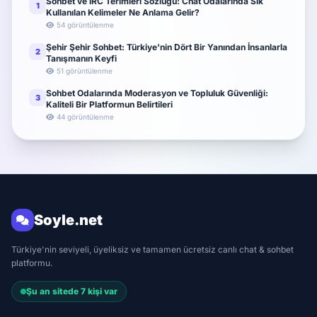
Sohbet ve IRC Terimleri Sözlüğü: Chat Odalarında Sık
1
Kullanılan Kelimeler Ne Anlama Gelir?
54 görüntülenme
Şehir Şehir Sohbet: Türkiye'nin Dört Bir Yanından İnsanlarla
2
Tanışmanın Keyfi
51 görüntülenme
Sohbet Odalarında Moderasyon ve Topluluk Güvenliği:
3
Kaliteli Bir Platformun Belirtileri
44 görüntülenme
Soyle.net
Türkiye'nin seviyeli, üyeliksiz ve tamamen ücretsiz canlı chat & sohbet
platformu.
Şu an sitede 7 kişi var