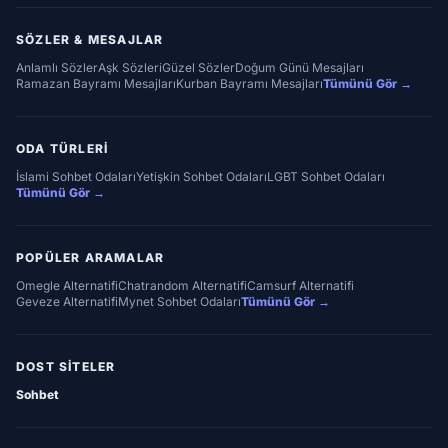
SÖZLER & MESAJLAR
Anlamlı Sözler
Aşk Sözleri
Güzel Sözler
Doğum Günü Mesajları
Ramazan Bayramı Mesajları
Kurban Bayramı Mesajları
Tümünü Gör →
ODA TÜRLERI
İslami Sohbet Odaları
Yetişkin Sohbet Odaları
LGBT Sohbet Odaları
Tümünü Gör →
POPÜLER ARAMALAR
Omegle Alternatifi
Chatrandom Alternatifi
Camsurf Alternatifi
Geveze Alternatifi
Mynet Sohbet Odaları
Tümünü Gör →
DOST SITELER
Sohbet